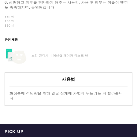
6. 상쾌하고 피부를 편안하게 해주는 사용감. 사용 후 피부는 이슬이 맺힌
듯 촉촉해지며, 유연해집니다.
110ml
165ml
330ml
관련 제품
스킨 컨디셔너 에센셜 페이퍼 마스크 앤
사용법
화장솜에 적당량을 취해 얼굴 전체에 가볍게 두드리듯 펴 발라줍니
다.
PICK UP