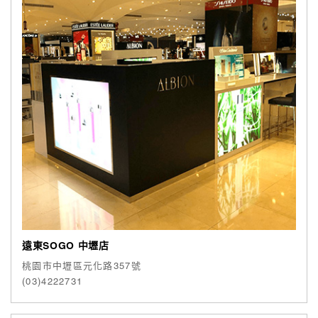
遠東SOGO 中壢店
桃園市中壢區元化路357號
(03)4222731