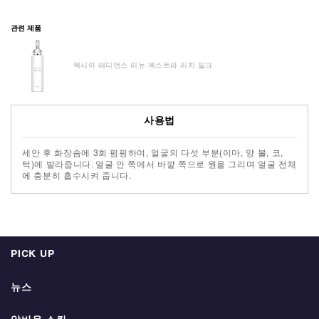
관련 제품
엑시아 래디언스 리뉴 엑스트라 리치 밀크
사용법
세안 후 화장솜에 3회 펌핑하여, 얼굴의 다섯 부분(이마, 양 볼, 코,
턱)에 발라줍니다. 얼굴 안 쪽에서 바깥 쪽으로 원을 그리며 얼굴 전체
에 충분히 흡수시켜 줍니다.
PICK UP
뉴스