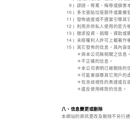
誹謗、辱罵、侮辱或損害
多次張貼垃圾郵件或重複
發佈過度或不適當引導其
利用非供私人使用的官方
徵求投資、捐贈、資助或
未經權利人許可上載著作
其它發佈的信息，其內容
＊與本公司無相關之信息
＊不正確的信息。
＊本公司表明已被刪除的
＊可能會誤導其它用戶的
＊包含歧視性的表達或在
＊違反使用條款的信息。
八、信息變更或刪除
本網站的資訊更改及刪除不另行