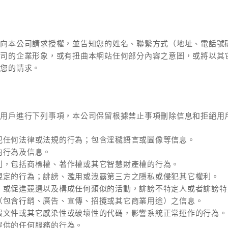
先向本公司請求授權，並告知您的姓名、聯繫方式（地址、電話號
公司的企業形象，或有扭曲本網站任何部分內容之意圖，或將以其
絕您的請求。
止用戶進行下列事項，本公司保留根據禁止事項刪除信息和拒絕用
犯任何法律或法規的行為；包含淫穢語言或圖像等信息。
的行為及信息。
利，包括商標權、著作權或其它智慧財產權的行為。
規定的行為；誹謗、濫用或洩露第三方之隱私或侵犯其它權利。
，或促進競選以及構成任何類似的活動，誹謗不特定人或者誹謗特
（包含行銷、廣告、宣傳、招攬或其它商業用途）之信息。
假文件或其它感染性或破壞性的代碼，影響系統正常運作的行為。
提供的任何服務的行為。