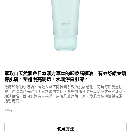
萃取自天然紫色日本漢方草本的卸妝啫喱油，有效舒緩並鎮
靜肌膚，塑造明亮剔透、水潤淨白肌膚。
徹底卸除彩妝污垢，有效去除不同因素引致的肌膚老化，同時舒緩受壓肌
膚，締造清淨無瑕且明亮剔透的美肌。濃密的油性啫喱基底配方一觸即溶，
順滑易推，並可迅速清洗乾淨，用後肌膚煥然一新，從肌底綻現細緻光滑、
透皙明亮。
150g
使用方法