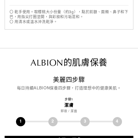
〇 乾手使用。取櫻桃大小份量（約3g），點於前額、面頰、鼻子和下
巴，用指尖打圈塗開，與彩妝和污垢混和。
〇 用清水或溫水沖洗乾淨。
ALBION的肌膚保養
美麗四步驟
每日持續ALBION保養四步驟，打造理想中的健康美肌。
步驟1
潔膚
卸妝 / 潔面
1
2
3
4