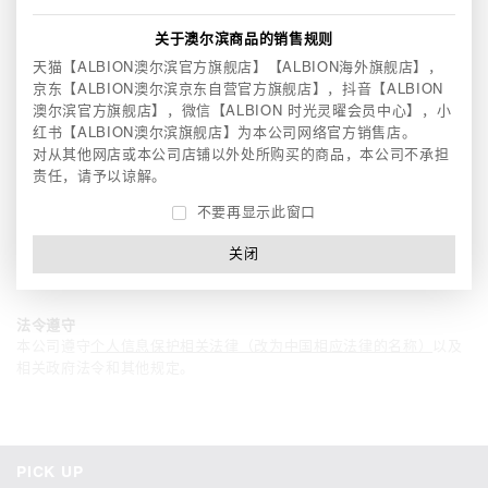
本网站使用SSL(Secure Sockets Layer)或同等方法对信息加密以保
护用户的个人信息。
关于澳尔滨商品的销售规则
天猫【ALBION澳尔滨官方旗舰店】【ALBION海外旗舰店】，
cookies的使用
京东【ALBION澳尔滨京东自营官方旗舰店】，
抖音【ALBION
本公司使用cookies以保护顾客隐私、提升便利度、发布广告以及进
澳尔滨官方旗舰店】，微信【ALBION 时光灵曜会员中心】，
小
行数据统计。cookies会在用户的电脑中保存用户在本网站的浏览信
红书【ALBION澳尔滨旗舰店】为本公司网络官方销售店。
息，是被普遍使用的技术。通过cookies收集的信息中不包含邮件地
对从其他网店或本公司店铺以外处所购买的商品，本公司不承担
址和姓名等能识别特定个人的信息。并且，用户可以通过修改浏览器
责任，请予以谅解。
设置的方式选择接受或拒绝cookies。如果选择拒绝cookies，则可能
无法登录或使用依赖于cookies的本网站的部分服务或功能。
不要再显示此窗口
关闭
修改
本公司有权随时修改用户的隐私保护及安全管理条款。
法令遵守
本公司遵守
个人信息保护相关法律（改为中国相应法律的名称）
以及
相关政府法令和其他规定。
PICK UP