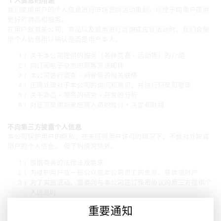
个人信息的用途
我们使用用户的个人信息进行市场营销活动策划，以便于向用户提供
更好的商品和服务。
在用户就有关公司、商品以及服务进行咨询或应征活动时，我们会使
用个人信息用以确认是否是用户本人。
关于本公司提供的服务（各种竞赛・活动等）的介绍
向订阅电子杂志的顾客发送邮件
本公司进行调查・问卷等的相关联络
正确处理对于本公司的询问和意见，并进行记录和整理
关于商品・服务的研究・开发的分析
对是否录用前来应聘人员的商讨・决定和联络
不向第三方披露个人信息
本公司保护用户的隐私，在未征得用户许可的情况下，不会对外披露
用户的个人信息。 但下列情况除外。
根据有关的法律法规要求
为维护用户或一般公众或本公司员工的生命、身体或财产
为了实施活动，需要向与本公司签订保密协议的第三方提供个
人信息时
重要通知
个人信息安全