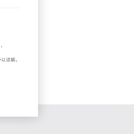
】，
予以谅解。