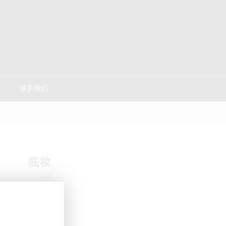
联系我们
底妆
饰底乳
粉底