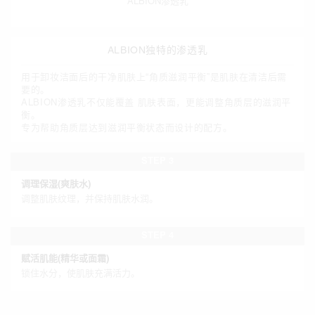
ALBION渗透乳
ALBION独特的渗透乳
用于卸妆洁面后的干净肌肤上“角质滋润平衡”是肌肤在清洁后需
要的。
ALBION渗透乳不仅能覆盖 肌肤表面，更能调整角质层的滋润平
衡。
专为帮助角质层达到滋润平衡状态而设计的配方。
STEP 3
调理保湿
(爽肤水)
调整肌肤纹理，
并保持肌肤水润。
STEP 4
赋活肌能
(精华或面霜)
锁住水分，
使肌肤充满活力。