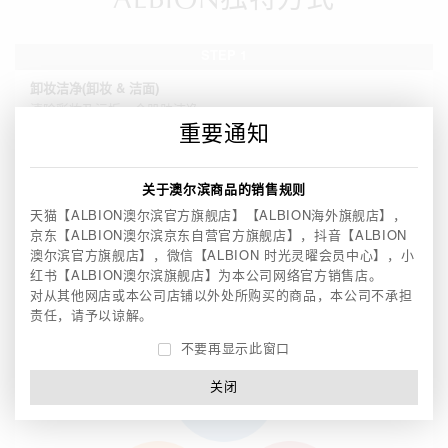
ALBION独特方式
STEP 1
卸妆洁净
(卸妆 & 洁面)
清除彩妆及污垢，
令肌肤洁净。
重要通知
STEP 2
关于澳尔滨商品的销售规则
渗透平衡
(渗透乳)
天猫【ALBION澳尔滨官方旗舰店】【ALBION海外旗舰店】，
调节肌肤滋润平衡，
保持肌肤柔韧，
提高肌肤锁水力。
京东【ALBION澳尔滨京东自营官方旗舰店】，
抖音【ALBION
澳尔滨官方旗舰店】，微信【ALBION 时光灵曜会员中心】，
小
红书【ALBION澳尔滨旗舰店】为本公司网络官方销售店。
渗透乳在步骤二的作用
对从其他网店或本公司店铺以外处所购买的商品，本公司不承担
责任，请予以谅解。
不要再显示此窗口
关闭