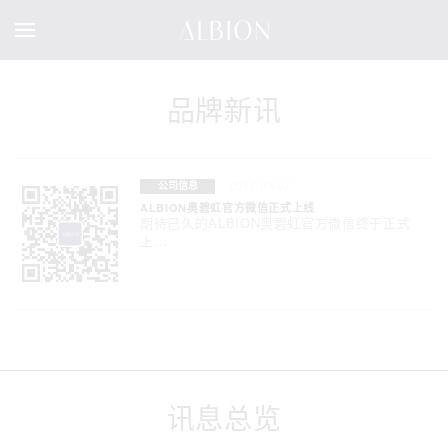
品牌新讯
2017/03/07
公司信息
ALBION奥碧虹官方微信正式上线
期待已久的ALBION奥碧虹官方微信终于正式
上…
讯息总览