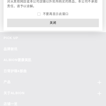
对从其他网店或本公司店铺以外处所购买的商品，本公司不承担
责任，请予以谅解。
渗透乳之后，取适量（约1茶匙的量）于化妆棉，轻轻拍打涂抹于整
个脸部直至吸收。
不要再显示此窗口
关闭
PICK UP
品牌新讯
ALBION健康美肌
日常护理4部曲
产品
关于ALBION
店铺一览