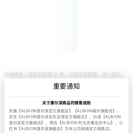
鲜嫩亮肤，还原肌肤润·白·亮，改善肌肤粗糙，减少暗沉，
改善松弛
重要通知
从表层分解，拦截路径，源头干预，3大链路“直击黑色素，
有效美白亮肤
清爽乳白色质地，轻盈不粘腻，上脸易吸收
关于澳尔滨商品的销售规则
天猫【ALBION澳尔滨官方旗舰店】【ALBION海外旗舰店】，
200ml RMB540
京东【ALBION澳尔滨京东自营官方旗舰店】，
抖音【ALBION
澳尔滨官方旗舰店】，微信【ALBION 时光灵曜会员中心】，
小
红书【ALBION澳尔滨旗舰店】为本公司网络官方销售店。
使用方法